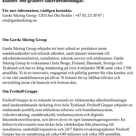
kunder 360-graders säkerhetslösningar.”
För mer information, vänligen kontakta:
Garda Sikring Group: CEO Jon Ola Stokke | +47 92 23 39 97 |
ola@gardasikring.no
Om Garda Sikring Group
Garda Sikring Group erbjuder ett brett utbud av produkter inom
områdessäkerhet och teknisk säkerhet, samt tjänster relaterade till
säkerhetskonsultation, installation, teknisk service och nödinsatser. Garda
Sikring Group är verksamma i hela Norge, Finland, Danmark, Sverige och
Tyskland och har en årlig omsättning på över 4 miljarder NOK samt cirka 1700
anställda. Vi är en innovativ, engagerad och pålitlig partner för våra kunder, och
vi tar vårt samhällsansvar på allvar. Vi brinner för ny hållbar tillväxt och
utveckling inom vår bransch och bortom den.
Om Freihoff Gruppe
Freihoff Gruppe är en ledande leverantör av elektroniska säkerhetslösningar
med landsomfattande täckning över hela Tyskland. Freihoff Gruppe erbjuder en
omfattande portfölj som inkluderar inbrotts- och brandlarmssystem,
videobevakning, områdesskydd, röstlarmssystem och digitala
åtkomstkontrollsystem, och driver även ett eget larmmottagningscenter. En
fullserviceleverantör som täcker hela värdekedjan från planering till
installation, underhåll/reparation och 24/7 fjärrövervakningstjänster. Freihoff
Gruppe har en omsättning på cirka €40 miljoner och cirka 300 anställda.