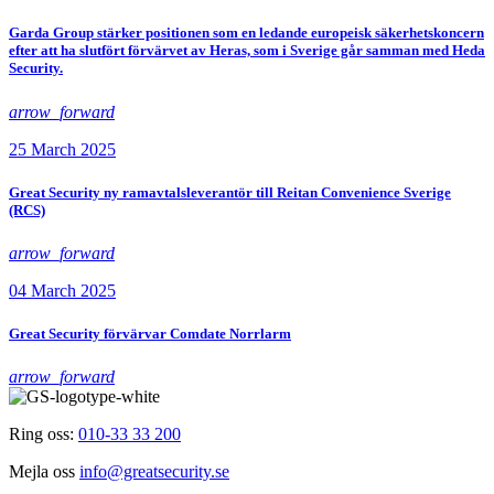
Garda Group stärker positionen som en ledande europeisk säkerhetskoncern
efter att ha slutfört förvärvet av Heras, som i Sverige går samman med Heda
Security.
arrow_forward
25 March 2025
Great Security ny ramavtalsleverantör till Reitan Convenience Sverige
(RCS)
arrow_forward
04 March 2025
Great Security förvärvar Comdate Norrlarm
arrow_forward
Ring oss:
010-33 33 200
Mejla oss
info@greatsecurity.se