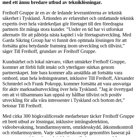
med ett ännu bredare utbud av tekniklösningar.
Freihoff Gruppe är en av de ledande leverantörerna av teknisk
säkerhet i Tyskland. Årtionden av erfarenhet och omfattande teknisk
expertis över hela värdekedjan gör företaget till den föredragna
partnern för många stora kunder. ”Under en tid har vi utforskat
alternativ för att påbörja nästa kapitel i vår företagsutveckling. Med
Garda Sikring Group har vi funnit den optimala lösningen för att
fortsätta göra betydande framsteg inom utveckling och tillväxt,”
säger Till Freihoff, grundare av Freihoff Gruppe.
Kundnärhet och lokal närvaro, vilket utmärker Freihoff Gruppe,
kommer att förbli fullt intakt och ytterligare stärkas genom
partnerskapet. Inte bara kommer alla anställda att fortsätta vara
ombord, utan hela ledningsteamet, inklusive Till Freihoff, Alexander
Schmiedel och Frank Pokropp, kommer fortsätta att vara ansvariga
för aktiv marknadsutveckling över hela Tyskland. ”Jag är övertygad
om att vi tillsammans kan uppnå ny hållbar tillväxt och positiv
utveckling för alla våra intressenter i Tyskland och bortom det,”
betonar Till Freihoff.
Med cirka 300 högkvalificerade medarbetare täcker Freihoff Gruppe
ett brett utbud av lösningar, inklusive intrångsdetektion,
videobevakning, brandlarmssystem, områdesskydd, åtkomstkontroll
och röstlarmssystem. Varje säkerhetskoncept genomförs baserat på