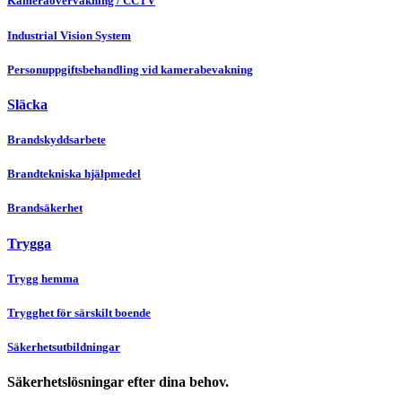
Kameraövervakning / CCTV
Industrial Vision System
Personuppgiftsbehandling vid kamerabevakning
Släcka
Brandskyddsarbete
Brandtekniska hjälpmedel
Brandsäkerhet
Trygga
Trygg hemma
Trygghet för särskilt boende
Säkerhetsutbildningar
Säkerhetslösningar efter dina behov.