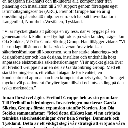
en noggrann riskanalys och inkluderar alla komponenter från
planering och installation till 24/7 support genom företagets eget
larmmottagningscenter (ARC). Freihoff Gruppe har en årlig
omsättning på cirka 40 miljoner euro och har sitt huvudkontor i
Langenfeld, Nordrhein-Westfalen, Tyskland.
”Vi är mycket glada att påbörja en ny resa, där vi bygger på en
gemensam stark kultur med tydligt fokus på våra kunder,” säger Jon
Ola Stokke , VD för Garda Sikring Group. Han tillägger vidare: ”Vi
har nu lagt till ännu en fullserviceleverantör av tekniska
säkerhetslösningar till koncernen, som har starka planerings- och
designförmågor och kan designa, installera och underhålla högt
anpassade elektroniska säkerhetslösningar. Vi är mycket glada över
att Freihoff Gruppe nu är en del av Garda Sikring Group. Med ett
starkt ledningsteam, ett välkänt åtagande för kvalitet, en
kundcentrerad approach och en kompetent arbetsstyrka, är företaget
mycket väl positionerat för ytterligare tillväxt och utveckling på den
tyska marknaden.”
Innan förvärvet ägdes Freihoff Gruppe helt av sin grundare
Till Freihoff och ledningen. Investeringen markerar Garda
Sikring Groups första expansion utanför Norden. Jon Ola
Stokke sammanfattar: ”Med detta tillskott kan vi nu erbjuda
tekniska säkerhetslösningar över hela Sverige, Danmark och
Tyskland. Detta är ett viktigt steg i vår strategi att erbjuda våra