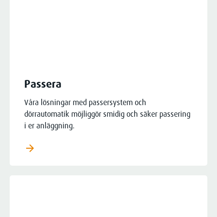
Passera
Våra lösningar med passersystem och
dörrautomatik möjliggör smidig och säker passering
i er anläggning.
arrow_forward