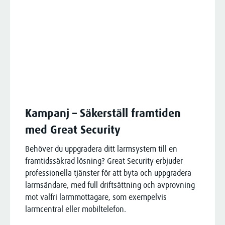
utifrån din specifika situation.
Kontakta oss för att få veta mer om
hur vi kan hjälpa just dig!
Kontakta oss
Kampanj – Säkerställ framtiden
med Great Security
Behöver du uppgradera ditt larmsystem till en
framtidssäkrad lösning? Great Security erbjuder
professionella tjänster för att byta och uppgradera
larmsändare, med full driftsättning och avprovning
mot valfri larmmottagare, som exempelvis
larmcentral eller mobiltelefon.