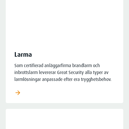
Larma
Som certifierad anläggarfirma brandlarm och
inbrottslarm levererar Great Security alla typer av
larmlösningar anpassade efter era trygghetsbehov.
arrow_forward