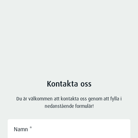
Great Security har utvecklat trygghetslösningar
anpassade för vård och omsorg samt
säkerhetsutbildningar.
Kontakta oss
Du är välkommen att kontakta oss genom att fylla i
nedanstående formulär!