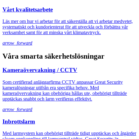
Vårt kvalitetsarbete
Läs mer om hur vi arbetar för att säkerställa att vi arbetar medvetet,
systematiskt och kundorienterat för att utveckla och förbättra vår
verksamhet samt för att minska vårt klimatavtryck.
arrow_forward
Våra smarta säkerhetslösningar
Kameraövervakning / CCTV
Som certifierad anläggarfirma CCTV anpassar Great Security
kameralösningar utifrån era specifika behov. Med
kameraövervakning kan obehöriga hållas ute, obehörigt tillträde
upptäckas snabbt och larm verifieras effektivt.
arrow_forward
Inbrottslarm
Med larmsystem kan obehörigt tillträde tidigt upptäckas och åtgärder
såsom uppkoppling till larmcentral vidtas. Great Security är