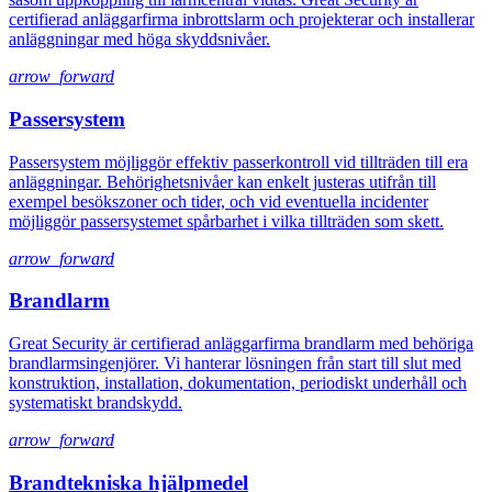
certifierad anläggarfirma inbrottslarm och projekterar och installerar
anläggningar med höga skyddsnivåer.
arrow_forward
Passersystem
Passersystem möjliggör effektiv passerkontroll vid tillträden till era
anläggningar. Behörighetsnivåer kan enkelt justeras utifrån till
exempel besökszoner och tider, och vid eventuella incidenter
möjliggör passersystemet spårbarhet i vilka tillträden som skett.
arrow_forward
Brandlarm
Great Security är certifierad anläggarfirma brandlarm med behöriga
brandlarmsingenjörer. Vi hanterar lösningen från start till slut med
konstruktion, installation, dokumentation, periodiskt underhåll och
systematiskt brandskydd.
arrow_forward
Brandtekniska hjälpmedel