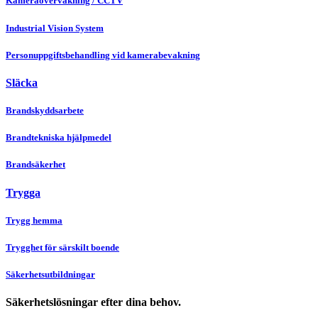
Kameraövervakning / CCTV
Industrial Vision System
Personuppgiftsbehandling vid kamerabevakning
Släcka
Brandskyddsarbete
Brandtekniska hjälpmedel
Brandsäkerhet
Trygga
Trygg hemma
Trygghet för särskilt boende
Säkerhetsutbildningar
Säkerhetslösningar efter dina behov.