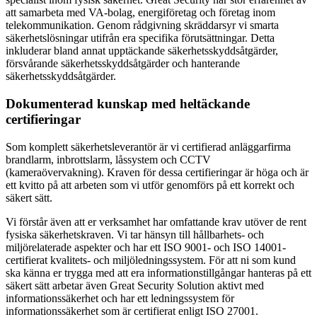
att samarbeta med VA-bolag, energiföretag och företag inom
telekommunikation. Genom rådgivning skräddarsyr vi smarta
säkerhetslösningar utifrån era specifika förutsättningar. Detta
inkluderar bland annat upptäckande säkerhetsskyddsåtgärder,
försvårande säkerhetsskyddsåtgärder och hanterande
säkerhetsskyddsåtgärder.
Dokumenterad kunskap med heltäckande
certifieringar
Som komplett säkerhetsleverantör är vi certifierad anläggarfirma
brandlarm, inbrottslarm, låssystem och CCTV
(kameraövervakning). Kraven för dessa certifieringar är höga och är
ett kvitto på att arbeten som vi utför genomförs på ett korrekt och
säkert sätt.
Vi förstår även att er verksamhet har omfattande krav utöver de rent
fysiska säkerhetskraven. Vi tar hänsyn till hållbarhets- och
miljörelaterade aspekter och har ett ISO 9001- och ISO 14001-
certifierat kvalitets- och miljöledningssystem. För att ni som kund
ska känna er trygga med att era informationstillgångar hanteras på ett
säkert sätt arbetar även Great Security Solution aktivt med
informationssäkerhet och har ett ledningssystem för
informationssäkerhet som är certifierat enligt ISO 27001.