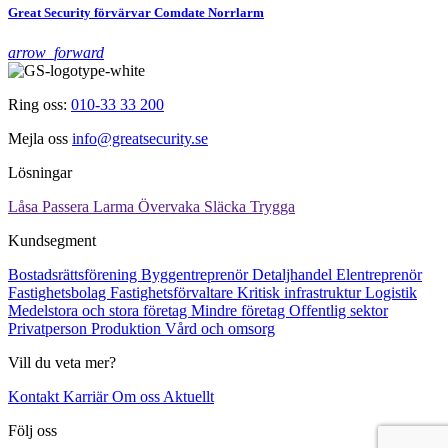
Great Security förvärvar Comdate Norrlarm
arrow_forward
Ring oss:
010-33 33 200
Mejla oss
info@greatsecurity.se
Lösningar
Låsa
Passera
Larma
Övervaka
Släcka
Trygga
Kundsegment
Bostadsrättsförening
Byggentreprenör
Detaljhandel
Elentreprenör
Fastighetsbolag
Fastighetsförvaltare
Kritisk infrastruktur
Logistik
Medelstora och stora företag
Mindre företag
Offentlig sektor
Privatperson
Produktion
Vård och omsorg
Vill du veta mer?
Kontakt
Karriär
Om oss
Aktuellt
Följ oss