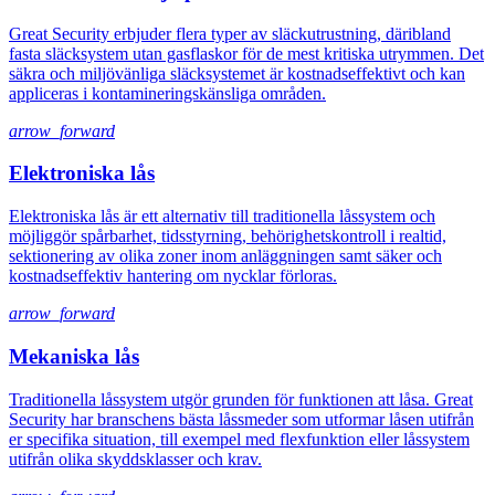
Great Security erbjuder flera typer av släckutrustning, däribland
fasta släcksystem utan gasflaskor för de mest kritiska utrymmen. Det
säkra och miljövänliga släcksystemet är kostnadseffektivt och kan
appliceras i kontamineringskänsliga områden.
arrow_forward
Elektroniska lås
Elektroniska lås är ett alternativ till traditionella låssystem och
möjliggör spårbarhet, tidsstyrning, behörighetskontroll i realtid,
sektionering av olika zoner inom anläggningen samt säker och
kostnadseffektiv hantering om nycklar förloras.
arrow_forward
Mekaniska lås
Traditionella låssystem utgör grunden för funktionen att låsa. Great
Security har branschens bästa låssmeder som utformar låsen utifrån
er specifika situation, till exempel med flexfunktion eller låssystem
utifrån olika skyddsklasser och krav.