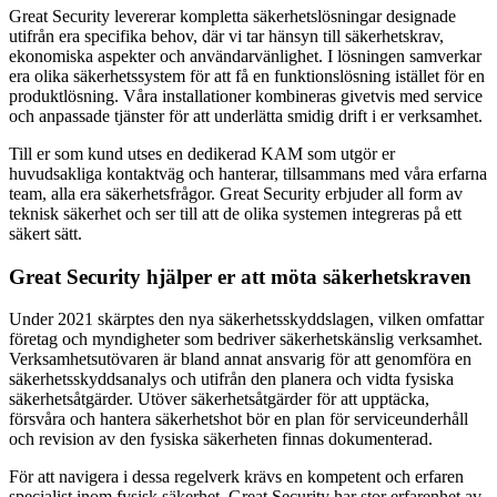
Great Security levererar kompletta säkerhetslösningar designade
utifrån era specifika behov, där vi tar hänsyn till säkerhetskrav,
ekonomiska aspekter och användarvänlighet. I lösningen samverkar
era olika säkerhetssystem för att få en funktionslösning istället för en
produktlösning. Våra installationer kombineras givetvis med service
och anpassade tjänster för att underlätta smidig drift i er verksamhet.
Till er som kund utses en dedikerad KAM som utgör er
huvudsakliga kontaktväg och hanterar, tillsammans med våra erfarna
team, alla era säkerhetsfrågor. Great Security erbjuder all form av
teknisk säkerhet och ser till att de olika systemen integreras på ett
säkert sätt.
Great Security hjälper er att möta säkerhetskraven
Under 2021 skärptes den nya säkerhetsskyddslagen, vilken omfattar
företag och myndigheter som bedriver säkerhetskänslig verksamhet.
Verksamhetsutövaren är bland annat ansvarig för att genomföra en
säkerhetsskyddsanalys och utifrån den planera och vidta fysiska
säkerhetsåtgärder. Utöver säkerhetsåtgärder för att upptäcka,
försvåra och hantera säkerhetshot bör en plan för serviceunderhåll
och revision av den fysiska säkerheten finnas dokumenterad.
För att navigera i dessa regelverk krävs en kompetent och erfaren
specialist inom fysisk säkerhet. Great Security har stor erfarenhet av