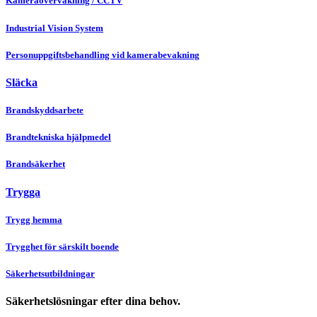
Kameraövervakning / CCTV
Industrial Vision System
Personuppgiftsbehandling vid kamerabevakning
Släcka
Brandskyddsarbete
Brandtekniska hjälpmedel
Brandsäkerhet
Trygga
Trygg hemma
Trygghet för särskilt boende
Säkerhetsutbildningar
Säkerhetslösningar efter dina behov.