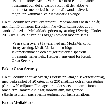
låsinstallationer. Media-Markt står inför en kommande
nysatsning och det är därför viktigt att den aktör vi
samarbetar med också har ett rikstäckande nätverk,
säger Per Kaufmann vd MediaMarkt Sverige.
Great Security har varit leverantör till MediaMarkt i nästan tio år,
men framförallt inom låssystem. Nu växlar samarbetet upp i
samband med att MediaMarkt gör en nysatsning i Sverige. Under
2018 ska 18 av 27 varuhus byggas om och moderniseras.
Vi är stolta över att få vara med när MediaMarkt gör
sin nysatsning. MediaMarkt har ett högt
säkerhetstänkande och det gör projekten speciellt
intressanta, säger Felix Hellberg, ansvarig för Retail,
Great Security.
Fakta: Great Security
Great Security är ett av Sveriges största privatägda säkerhetsföretag,
med verksamhet på 20 orter, cirka 250 anställda och en omsättning
på runt 470 miljoner. Företaget erbjuder spetskompetens inom
brandlarm, kameralösningar, inbrottslarm, integrerade
säkerhetssystem, passageanläggningar och låsinstallationer.
Fakta: MediaMarkt