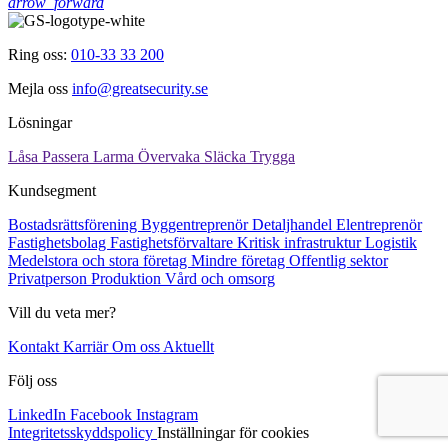
arrow_forward
Ring oss:
010-33 33 200
Mejla oss
info@greatsecurity.se
Lösningar
Låsa
Passera
Larma
Övervaka
Släcka
Trygga
Kundsegment
Bostadsrättsförening
Byggentreprenör
Detaljhandel
Elentreprenör
Fastighetsbolag
Fastighetsförvaltare
Kritisk infrastruktur
Logistik
Medelstora och stora företag
Mindre företag
Offentlig sektor
Privatperson
Produktion
Vård och omsorg
Vill du veta mer?
Kontakt
Karriär
Om oss
Aktuellt
Följ oss
LinkedIn
Facebook
Instagram
Integritetsskyddspolicy
Inställningar för cookies