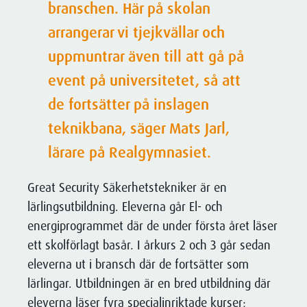
branschen. Här på skolan
Brandskyddsarbete
arrangerar vi tjejkvällar och
Brandtekniska hjälpmedel
uppmuntrar även till att gå på
Brandsäkerhet
event på universitetet, så att
Trygga
SÄKERHETSLÖSNINGAR
EFTER DINA BEHOV.
de fortsätter på inslagen
Trygg hemma
teknikbana, säger Mats Jarl,
Great Security anpassar lösningen
Trygghet för särskilt boende
lärare på Realgymnasiet.
utifrån din specifika situation.
Säkerhetsutbildningar
Kontakta oss för att få veta mer om
hur vi kan hjälpa just dig!
Great Security Säkerhetstekniker är en
lärlingsutbildning. Eleverna går El- och
Kontakta oss
energiprogrammet där de under första året läser
ett skolförlagt basår. I årkurs 2 och 3 går sedan
SÄKERHETSLÖSNINGAR
eleverna ut i bransch där de fortsätter som
EFTER DINA BEHOV.
lärlingar. Utbildningen är en bred utbildning där
eleverna läser fyra specialinriktade kurser;
Great Security anpassar lösningen