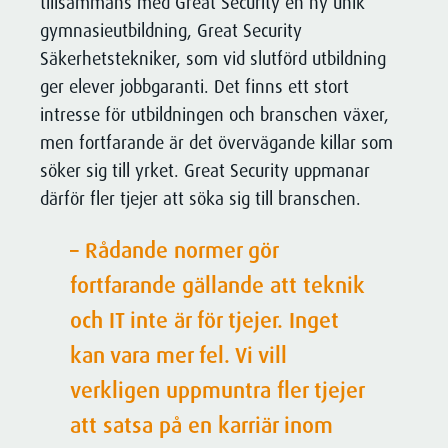
tillsammans med Great Security en ny unik
KONTAKT
Larma
utifrån din specifika situation.
gymnasieutbildning, Great Security
Kritisk infrastruktur
Kontakta oss för att få veta mer om
Säkerhetstekniker, som vid slutförd utbildning
Brandlarm
hur vi kan hjälpa just dig!
ger elever jobbgaranti. Det finns ett stort
Logistik
Inbrottslarm
Kontakta oss
intresse för utbildningen och branschen växer,
Integrerade säkerhetssystem
men fortfarande är det övervägande killar som
Medelstora och stora företag
Områdeslarm
söker sig till yrket. Great Security uppmanar
därför fler tjejer att söka sig till branschen.
Mindre företag
Kampanj - Uppdatera larmsystem
Övervaka
– Rådande normer gör
Offentlig sektor
fortfarande gällande att teknik
Kameraövervakning / CCTV
Privatperson
och IT inte är för tjejer. Inget
Industrial Vision System
kan vara mer fel. Vi vill
Produktion
Personuppgiftsbehandling vid kamerabevakning
verkligen uppmuntra fler tjejer
Släcka
Vård och omsorg
att satsa på en karriär inom