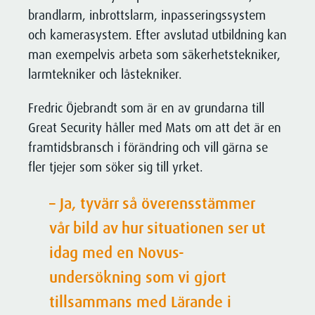
brandlarm, inbrottslarm, inpasseringssystem
utifrån din specifika situation.
Kontakta oss för att få veta mer om
och kamerasystem. Efter avslutad utbildning kan
hur vi kan hjälpa just dig!
man exempelvis arbeta som säkerhetstekniker,
larmtekniker och låstekniker.
Kontakta oss
Fredric Öjebrandt som är en av grundarna till
Great Security håller med Mats om att det är en
framtidsbransch i förändring och vill gärna se
fler tjejer som söker sig till yrket.
– Ja, tyvärr så överensstämmer
vår bild av hur situationen ser ut
idag med en Novus-
undersökning som vi gjort
tillsammans med Lärande i