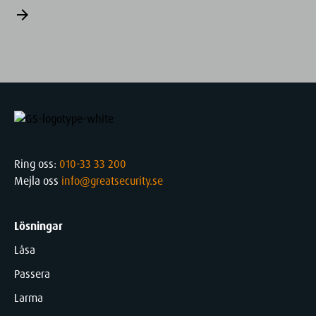
arrow_forward
Ring oss:
010-33 33 200
Mejla oss
info@greatsecurity.se
Lösningar
Låsa
Passera
Larma