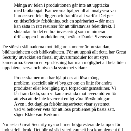
Många av felen i produktionen går inte att upptäcka
med blotta ögat. Kamerorna hjälper till att analysera var
i processen felet ligger och framför allt varför. Det ger
en tidseffektiv felsökning och en spårbarhet – där man
kan sätta in rätt resurser för att tillrättavisa felet direkt. I
slutändan är det en bra investering som minimerar
driftstoppen i produktionen, berättar Daniel Svensson.
De största skillnaderna mot tidigare kameror är prestandan,
bildhastigheten och bildkvaliteten. För att uppnå allt detta har Great
Security utvecklat ett flertal mjukvarumoduler för att styra
kamerorna. Genom en vpn-lösning har man möjlighet att hela tiden
uppdatera, serva och utveckla systemet vidare.
Processkamerorna har hjälpt oss att lösa många
problem, speciellt när vi bygger om en linje för andra
produkter eller kör igång nya förpackningsmaskiner. Vi
får fram fakta, som vi kan använda mot leverantören för
att visa att de inte levererat enligt våra förväntningar.
Även i det dagliga felsökningsarbetet visar systemet
vad vi behöver veta för att lösa problemet på bästa sätt,
säger Ekke van Berkum.
Nu testar Great Security nya och mer högpresterande lampor för
industriellt bruk. Det blir på sikt ytterligare ett bra komplement till