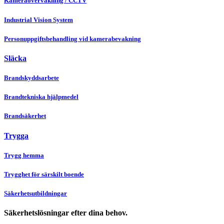
Kameraövervakning / CCTV
Industrial Vision System
Personuppgiftsbehandling vid kamerabevakning
Släcka
Brandskyddsarbete
Brandtekniska hjälpmedel
Brandsäkerhet
Trygga
Trygg hemma
Trygghet för särskilt boende
Säkerhetsutbildningar
Säkerhetslösningar efter dina behov.