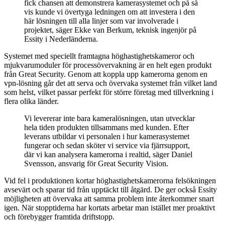
fick chansen att demonstrera kamerasystemet och på så
vis kunde vi övertyga ledningen om att investera i den
här lösningen till alla linjer som var involverade i
projektet, säger Ekke van Berkum, teknisk ingenjör på
Essity i Nederländerna.
Systemet med speciellt framtagna höghastighetskameror och
mjukvarumoduler för processövervakning är en helt egen produkt
från Great Security. Genom att koppla upp kamerorna genom en
vpn-lösning går det att serva och övervaka systemet från vilket land
som helst, vilket passar perfekt för större företag med tillverkning i
flera olika länder.
Vi levererar inte bara kameralösningen, utan utvecklar
hela tiden produkten tillsammans med kunden. Efter
leverans utbildar vi personalen i hur kamerasystemet
fungerar och sedan sköter vi service via fjärrsupport,
där vi kan analysera kamerorna i realtid, säger Daniel
Svensson, ansvarig för Great Security Vision.
Vid fel i produktionen kortar höghastighetskamerorna felsökningen
avsevärt och sparar tid från upptäckt till åtgärd. De ger också Essity
möjligheten att övervaka att samma problem inte återkommer snart
igen. När stopptiderna har kortats arbetar man istället mer proaktivt
och förebygger framtida driftstopp.