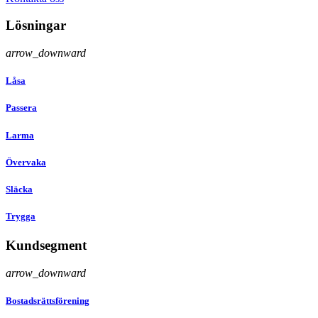
Lösningar
arrow_downward
Låsa
Passera
Larma
Övervaka
Släcka
Trygga
Kundsegment
arrow_downward
Bostadsrättsförening