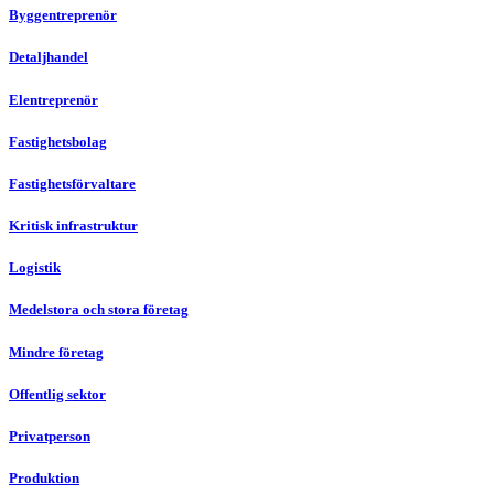
Byggentreprenör
Detaljhandel
Elentreprenör
Fastighetsbolag
Fastighetsförvaltare
Kritisk infrastruktur
Logistik
Medelstora och stora företag
Mindre företag
Offentlig sektor
Privatperson
Produktion