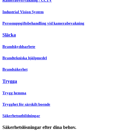
Kameraövervakning / CCTV
Industrial Vision System
Personuppgiftsbehandling vid kamerabevakning
Släcka
Brandskyddsarbete
Brandtekniska hjälpmedel
Brandsäkerhet
Trygga
Trygg hemma
Trygghet för särskilt boende
Säkerhetsutbildningar
Säkerhetslösningar efter dina behov.