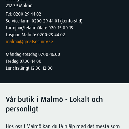
KONTAKT
Larma
212 39 Malmö
utifrån din specifika situation.
Kritisk infrastruktur
Kontakta oss för att få veta mer om
Tel: 0200-29 44 02
Brandlarm
hur vi kan hjälpa just dig!
Service larm: 0200-29 44 01 (kontorstid)
Logistik
Larmjour/felanmälan: 020-15 00 15
Inbrottslarm
Kontakta oss
Låsjour: Malmö: 0200-29 44 02
Integrerade säkerhetssystem
malmo@greatsecurity.se
Medelstora och stora företag
Områdeslarm
Måndag-torsdag 07.00-16.00
Mindre företag
Kampanj - Uppdatera larmsystem
Fredag 07.00-14.00
Lunchstängt 12.00-12.30
Övervaka
Offentlig sektor
Kameraövervakning / CCTV
Privatperson
Industrial Vision System
Vår butik i Malmö - Lokalt och
Produktion
Personuppgiftsbehandling vid kamerabevakning
personligt
Släcka
Vård och omsorg
Hos oss i Malmö kan du få hjälp med det mesta som