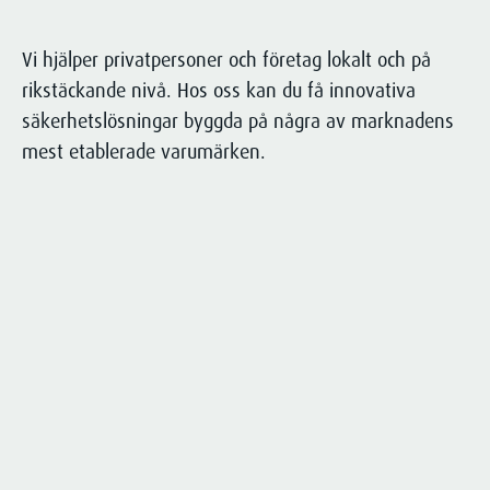
utifrån din specifika situation.
Kontakta oss för att få veta mer om
Vi hjälper privatpersoner och företag lokalt och på
hur vi kan hjälpa just dig!
rikstäckande nivå. Hos oss kan du få innovativa
säkerhetslösningar byggda på några av marknadens
Kontakta oss
mest etablerade varumärken.