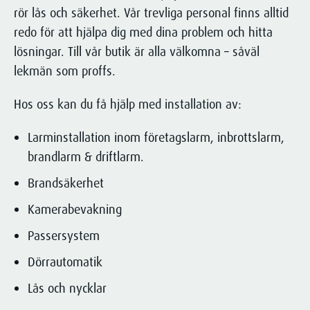
Brandskyddsarbete
rör lås och säkerhet. Vår trevliga personal finns alltid
Brandtekniska hjälpmedel
redo för att hjälpa dig med dina problem och hitta
lösningar. Till vår butik är alla välkomna – såväl
Brandsäkerhet
lekmän som proffs.
Trygga
SÄKERHETSLÖSNINGAR
EFTER DINA BEHOV.
Hos oss kan du få hjälp med installation av:
Trygg hemma
Great Security anpassar lösningen
Larminstallation inom företagslarm, inbrottslarm,
Trygghet för särskilt boende
utifrån din specifika situation.
brandlarm & driftlarm.
Säkerhetsutbildningar
Kontakta oss för att få veta mer om
Brandsäkerhet
hur vi kan hjälpa just dig!
Kamerabevakning
Kontakta oss
Passersystem
SÄKERHETSLÖSNINGAR
Dörrautomatik
EFTER DINA BEHOV.
Lås och nycklar
Great Security anpassar lösningen