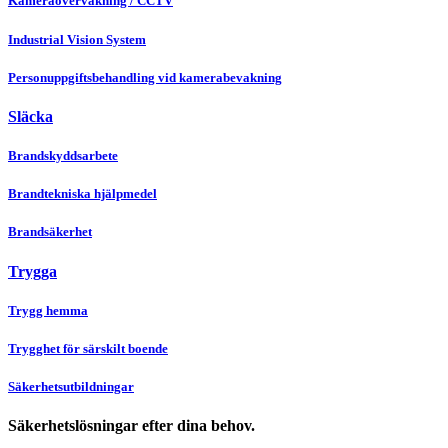
Kameraövervakning / CCTV
Industrial Vision System
Personuppgiftsbehandling vid kamerabevakning
Släcka
Brandskyddsarbete
Brandtekniska hjälpmedel
Brandsäkerhet
Trygga
Trygg hemma
Trygghet för särskilt boende
Säkerhetsutbildningar
Säkerhetslösningar efter dina behov.