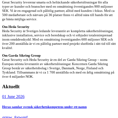
Great Security levererar smarta och heltäckande säkerhetslösningar för alla
typer av kunder och branscher med en omsättning överstigandes 900 miljoner
SEK. Vi är en engagerad och pålitlig partner, alltid med kunden i fokus. Med ca
500 medarbetare och närvaro på 36 platser finns vi alltid nära till hands för att
ge bästa möjliga service.
Om Heda Security
Heda Security är Sveriges ledande leverantör av kompletta säkerhetslösningar,
inklusive installation, service och beredskap och vi erbjuder totalentreprenad
inom områdesskydd. Med en omsättning överstigandes 600 miljoner SEK och
över 200 anställda är vi en pålitlig partner med projekt slutförda i rätt tid till rätt
kvalité.
Om Garda Sikring Group
Great Security och Heda Security är en del av Garda Sikring Group – norra
Europas största leverantör av säkerhetslösningar. Koncernen Garda Sikring
Group består av säkerhetsbolag i Sverige, Danmark, Norge, Finland och
Tyskland. Tillsammans är vi ca 1 700 anställda och med en årlig omsättning på
över 4 miljarder NOK.
Aktuellt
01 June 2026
Heras samlar svensk säkerhetskompetens under ett namn
arrow_forward