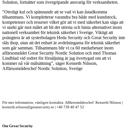
Solution, fortsätter som övergripande ansvarig för verksamheten.
”Otroligt kul och spännande att se vad vi kan åstadkomma
tillsammans. Vi kompletterar varandra bra både med kundstock,
kompetenser och resurser vilket gör att vi med säkerhet kan säga att
vi starkt går mot målet att bli det största och bästa alternativet inom
nationell verksamhet för teknisk säkerhet i Sverige. Viktigt att
poängtera är att systerbolagen Heda Security och Great Security inte
slås ihop, utan att det enbart är avdelningarna för teknisk säkerhet
som går samman. Tillsammans blir vi ca 60 medarbetare inom
affärsområdet Great Security Nordic Solution och med Thomas
Lindblad vid rodret för försäljning är jag övertygad om att vi
kommer nå vår målsättning”, säger Kenneth Nilsson,
Affärsområdeschef Nordic Solution, Sverige
För mer information, vänligen kontakta: Affärsområdeschef: Kenneth Nilsson |
kenneth.nilsson@greatsecurity.se | +46 739 40 47 52
Om Great Security