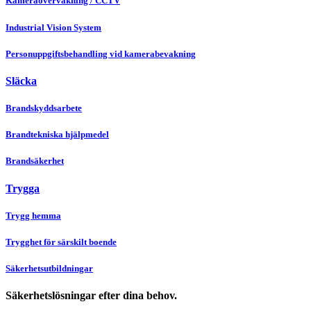
Kameraövervakning / CCTV
Industrial Vision System
Personuppgiftsbehandling vid kamerabevakning
Släcka
Brandskyddsarbete
Brandtekniska hjälpmedel
Brandsäkerhet
Trygga
Trygg hemma
Trygghet för särskilt boende
Säkerhetsutbildningar
Säkerhetslösningar efter dina behov.