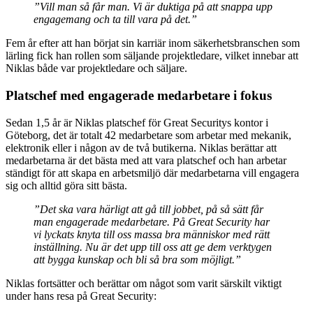
”Vill man så får man. Vi är duktiga på att snappa upp
engagemang och ta till vara på det.”
Fem år efter att han börjat sin karriär inom säkerhetsbranschen som
lärling fick han rollen som säljande projektledare, vilket innebar att
Niklas både var projektledare och säljare.
Platschef med engagerade medarbetare i fokus
Sedan 1,5 år är Niklas platschef för Great Securitys kontor i
Göteborg, det är totalt 42 medarbetare som arbetar med mekanik,
elektronik eller i någon av de två butikerna. Niklas berättar att
medarbetarna är det bästa med att vara platschef och han arbetar
ständigt för att skapa en arbetsmiljö där medarbetarna vill engagera
sig och alltid göra sitt bästa.
”Det ska vara härligt att gå till jobbet, på så sätt får
man engagerade medarbetare. På Great Security har
vi lyckats knyta till oss massa bra människor med rätt
inställning. Nu är det upp till oss att ge dem verktygen
att bygga kunskap och bli så bra som möjligt.”
Niklas fortsätter och berättar om något som varit särskilt viktigt
under hans resa på Great Security: