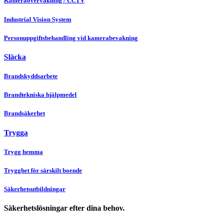
Kameraövervakning / CCTV
Industrial Vision System
Personuppgiftsbehandling vid kamerabevakning
Släcka
Brandskyddsarbete
Brandtekniska hjälpmedel
Brandsäkerhet
Trygga
Trygg hemma
Trygghet för särskilt boende
Säkerhetsutbildningar
Säkerhetslösningar efter dina behov.