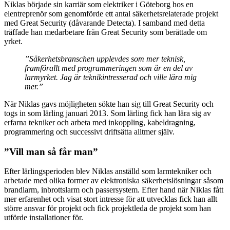
Niklas började sin karriär som elektriker i Göteborg hos en
elentreprenör som genomförde ett antal säkerhetsrelaterade projekt
med Great Security (dåvarande Detecta). I samband med detta
träffade han medarbetare från Great Security som berättade om
yrket.
”Säkerhetsbranschen upplevdes som mer teknisk,
framförallt med programmeringen som är en del av
larmyrket. Jag är teknikintresserad och ville lära mig
mer.”
När Niklas gavs möjligheten sökte han sig till Great Security och
togs in som lärling januari 2013. Som lärling fick han lära sig av
erfarna tekniker och arbeta med inkoppling, kabeldragning,
programmering och successivt driftsätta alltmer själv.
”Vill man så får man”
Efter lärlingsperioden blev Niklas anställd som larmtekniker och
arbetade med olika former av elektroniska säkerhetslösningar såsom
brandlarm, inbrottslarm och passersystem. Efter hand när Niklas fått
mer erfarenhet och visat stort intresse för att utvecklas fick han allt
större ansvar för projekt och fick projektleda de projekt som han
utförde installationer för.