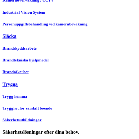
Kameraövervakning / CCTV
Industrial Vision System
Personuppgiftsbehandling vid kamerabevakning
Släcka
Brandskyddsarbete
Brandtekniska hjälpmedel
Brandsäkerhet
Trygga
Trygg hemma
Trygghet för särskilt boende
Säkerhetsutbildningar
Säkerhetslösningar efter dina behov.