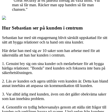
”Great Security är ett jättebra företag att växa inom. Vill
man så får man. Räcker man upp handen så får man
chansen.”
Hur Sebastian ser på kunden i centrum
Sebastian har med sitt engagemang blivit särskilt uppskattad för sitt
sätt att bygga relationer och ta hand om sina kunder.
Här delar han med sig av 10 saker som han arbetar med för att
säkerställa att han har kunden i centrum.
1. Genuint bry sig om sina kunder och medarbetare för att bygga
härliga relationer. ”Bonda” med kunden och fokusera inte bara på
säkerhetslösningen.
2. Läs av kunden och agera utifrån vem kunden är. Detta kan bland
annat innebära att anpassa sin kommunikation till kunden.
3. Var alltid ärlig med kunden, även om det gäller obekväma saker
som kan innebära problem.
4. Genomför en tydlig behovsanalys genom att ställa rätt frågor till
kunden och verkligen lyssna på svaren. Utgå sedan från kundens